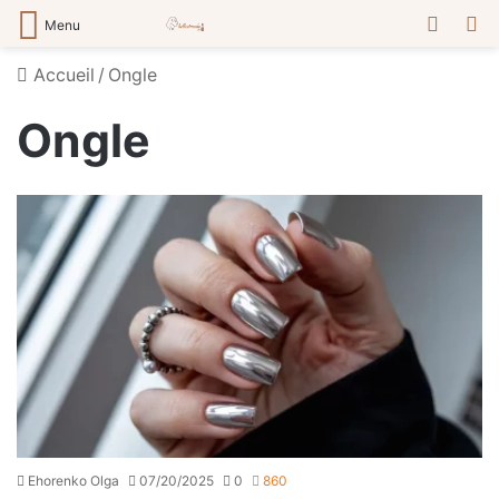
Switch
R
Menu
Accueil
/
Ongle
Ongle
Ehorenko Olga
07/20/2025
0
860