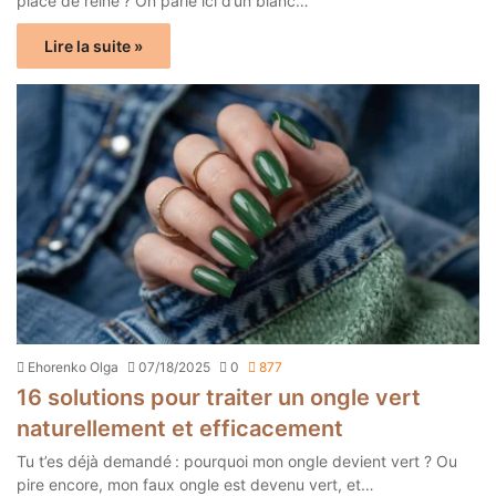
place de reine ? On parle ici d’un blanc…
Lire la suite »
Ehorenko Olga
07/18/2025
0
877
16 solutions pour traiter un ongle vert
naturellement et efficacement
Tu t’es déjà demandé : pourquoi mon ongle devient vert ? Ou
pire encore, mon faux ongle est devenu vert, et…