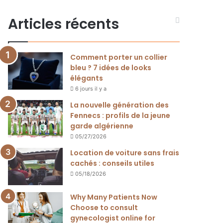
h
e
Articles récents
r
c
h
Comment porter un collier
e
bleu ? 7 idées de looks
r
élégants
6 jours il y a
:
La nouvelle génération des
Fennecs : profils de la jeune
garde algérienne
05/27/2026
Location de voiture sans frais
cachés : conseils utiles
05/18/2026
Why Many Patients Now
Choose to consult
gynecologist online for