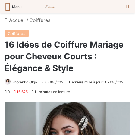
Switch
R
Menu
Accueil
/
Сoiffures
Сoiffures
16 Idées de Coiffure Mariage
pour Cheveux Courts :
Élégance & Style
Ehorenko Olga
07/06/2025
Dernière mise à jour : 07/06/2025
0
16 625
11 minutes de lecture