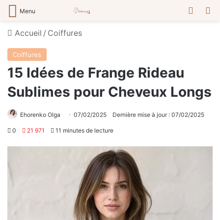
Switch
R
Menu
Accueil
/
Сoiffures
Сoiffures
15 Idées de Frange Rideau
Sublimes pour Cheveux Longs
Ehorenko Olga
07/02/2025
Dernière mise à jour : 07/02/2025
0
21 971
11 minutes de lecture