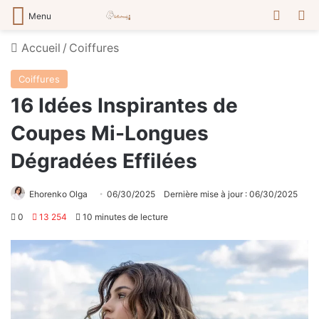
Switch
R
Menu
Accueil
/
Сoiffures
Сoiffures
16 Idées Inspirantes de
Coupes Mi-Longues
Dégradées Effilées
Ehorenko Olga
06/30/2025
Dernière mise à jour : 06/30/2025
0
13 254
10 minutes de lecture